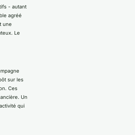
tifs - autant
able agréé
t une
ûteux. Le
compagne
pôt sur les
ion. Ces
nancière. Un
ctivité qui