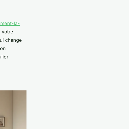
mment-la-
 votre
qui change
ion
lier