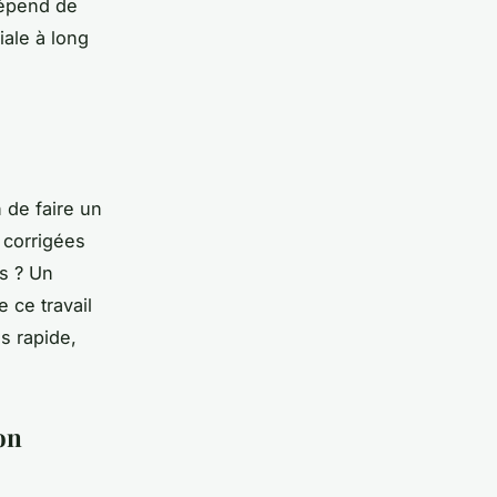
 dépend de
iale à long
n de faire un
 corrigées
es ? Un
e ce travail
s rapide,
on