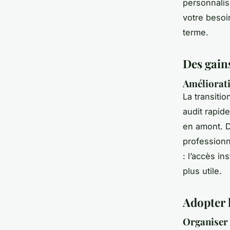
personnalis
votre besoin
terme.
Des gain
Améliorati
La transitio
audit rapid
en amont. D
professionne
: l’accès i
plus utile.
Adopter l
Organiser 