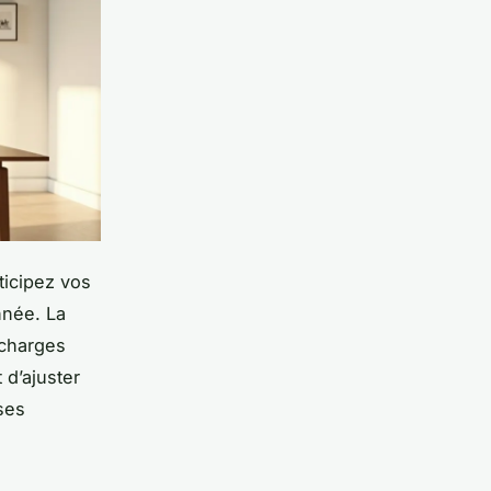
ticipez vos
nnée. La
 charges
 d’ajuster
ses