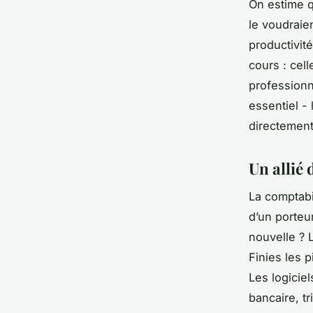
On estime q
le voudraie
productivit
cours : celle
professionn
essentiel -
directement
Un allié 
La comptabi
d’un porteu
nouvelle ? 
Finies les p
Les logicie
bancaire, t