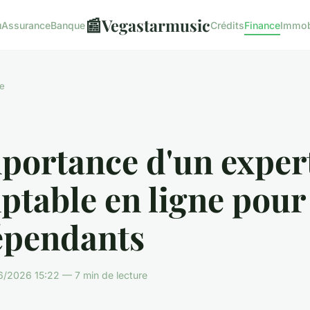
📰
Vegastarmusic
u
Assurance
Banque
Crédits
Finance
Immob
e
portance d'un exper
table en ligne pour 
épendants
6/2026 15:22 — 7 min de lecture