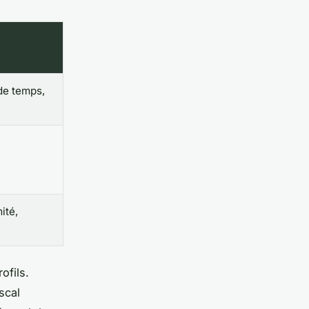
de temps,
ité,
ofils.
scal