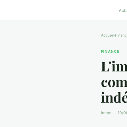
Act
Accueil
›
Financ
FINANCE
L'im
comp
ind
Imran — 19/0