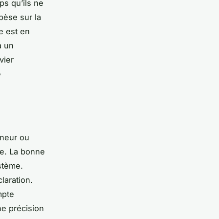
ps qu’ils ne
pèse sur la
e est en
à un
vier
e
eneur ou
ie. La bonne
stème.
laration.
mpte
ne précision