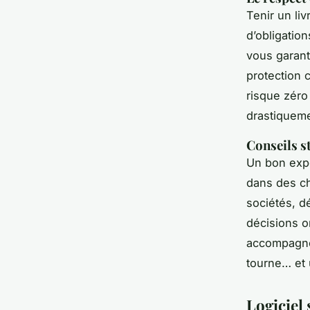
Tenir un liv
d’obligatio
vous garant
protection 
risque zéro
drastiqueme
Conseils s
Un bon expe
dans des cho
sociétés, d
décisions on
accompagnem
tourne… et 
Logiciel