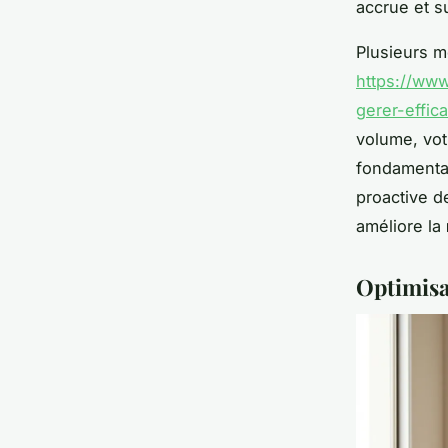
accrue et s
Plusieurs m
https://www
gerer-effi
volume, vot
fondamental
proactive de
améliore la
Optimisa