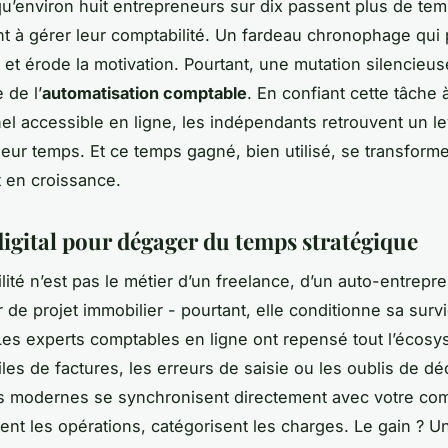
u’environ huit entrepreneurs sur dix passent plus de tem
nt à gérer leur comptabilité. Un fardeau chronophage qui 
é et érode la motivation. Pourtant, une mutation silencieus
 de l’
automatisation comptable
. En confiant cette tâche 
el accessible en ligne, les indépendants retrouvent un le
 leur temps. Et ce temps gagné, bien utilisé, se transform
 en croissance.
digital pour dégager du temps stratégique
lité n’est pas le métier d’un freelance, d’un auto-entrepr
r de projet immobilier - pourtant, elle conditionne sa surv
Les experts comptables en ligne ont repensé tout l’écosy
iles de factures, les erreurs de saisie ou les oublis de déc
ls modernes se synchronisent directement avec votre co
rient les opérations, catégorisent les charges. Le gain ? U