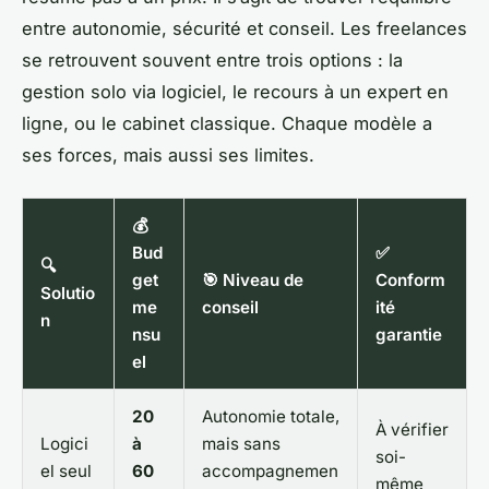
entre autonomie, sécurité et conseil. Les freelances
se retrouvent souvent entre trois options : la
gestion solo via logiciel, le recours à un expert en
ligne, ou le cabinet classique. Chaque modèle a
ses forces, mais aussi ses limites.
💰
Bud
✅
🔍
get
🎯 Niveau de
Conform
Solutio
me
conseil
ité
n
nsu
garantie
el
20
Autonomie totale,
À vérifier
Logici
à
mais sans
soi-
el seul
60
accompagnemen
même