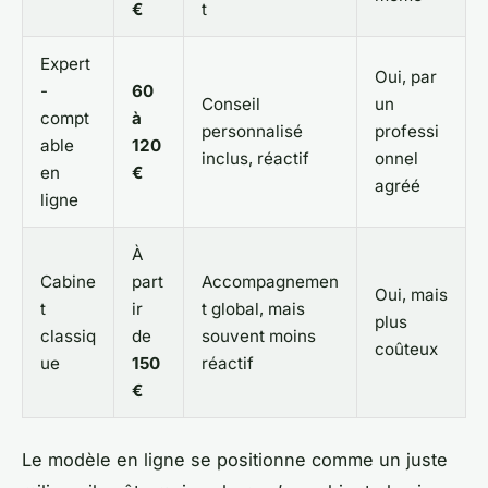
€
t
Expert
Oui, par
-
60
Conseil
un
compt
à
personnalisé
professi
able
120
inclus, réactif
onnel
en
€
agréé
ligne
À
Cabine
part
Accompagnemen
Oui, mais
t
ir
t global, mais
plus
classiq
de
souvent moins
coûteux
ue
150
réactif
€
Le modèle en ligne se positionne comme un juste