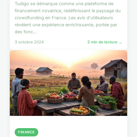
Tudigo se démarque comme une plateforme de
financement novatrice, redéfinissant le paysage du
crowdfunding en France. Les avis d'utilisateurs
révèlent une expérience enrichissante, portée par
des fonc...
3 octobre 2024
5 min de lecture →
FINANCE