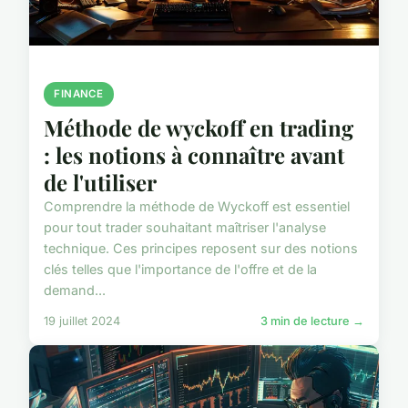
FINANCE
Méthode de wyckoff en trading
: les notions à connaître avant
de l'utiliser
Comprendre la méthode de Wyckoff est essentiel
pour tout trader souhaitant maîtriser l'analyse
technique. Ces principes reposent sur des notions
clés telles que l'importance de l'offre et de la
demand...
19 juillet 2024
3 min de lecture →