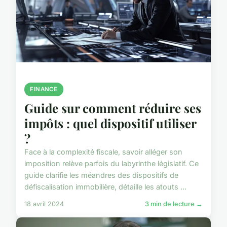
FINANCE
Guide sur comment réduire ses
impôts : quel dispositif utiliser
?
Face à la complexité fiscale, savoir alléger son
imposition relève parfois du labyrinthe législatif. Ce
guide clarifie les méandres des dispositifs de
défiscalisation immobilière, détaille les atouts ...
18 avril 2024
3 min de lecture →