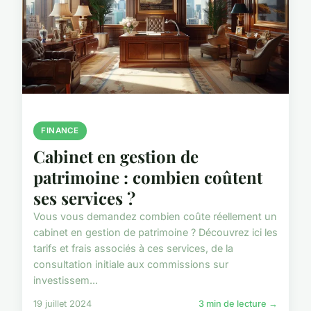
FINANCE
Cabinet en gestion de
patrimoine : combien coûtent
ses services ?
Vous vous demandez combien coûte réellement un
cabinet en gestion de patrimoine ? Découvrez ici les
tarifs et frais associés à ces services, de la
consultation initiale aux commissions sur
investissem...
19 juillet 2024
3 min de lecture →