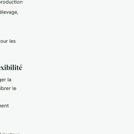
 production
(élevage,
our les
xibilité
er la
ibrer le
ment