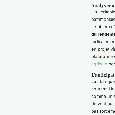
Analyser a
Un véritabl
patrimonial
sembler coû
du rendem
radicalemen
en projet v
plateforme
agricole
per
L'anticipa
Les banques
courant. Un
comme un si
doivent aus
pas forcéme