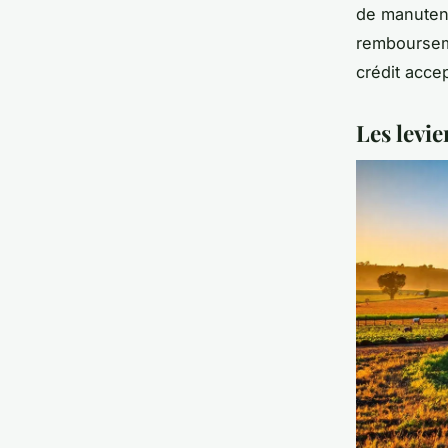
de manutent
rembourseme
crédit acce
Les levie