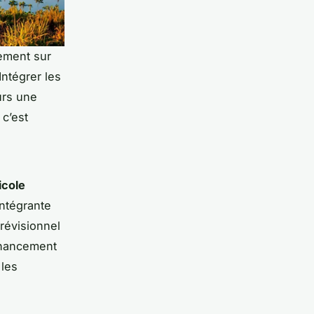
ement sur
Intégrer les
urs une
 c’est
icole
intégrante
révisionnel
financement
 les