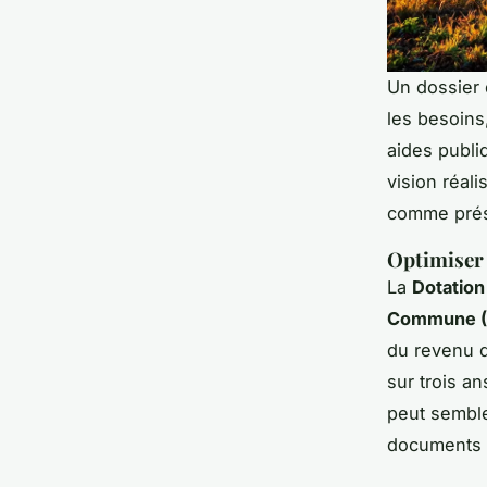
Un dossier 
les besoins,
aides publi
vision réali
comme prése
Optimiser 
La
Dotation
Commune (
du revenu d
sur trois an
peut semble
documents c