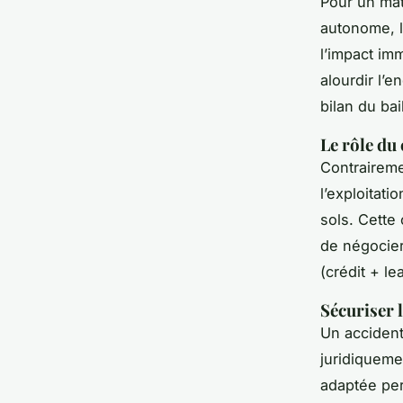
Pour un mat
autonome, le
l’impact im
alourdir l’e
bilan du bai
Le rôle du
Contrairemen
l’exploitati
sols. Cette
de négocier
(crédit + l
Sécuriser 
Un accident
juridiqueme
adaptée per