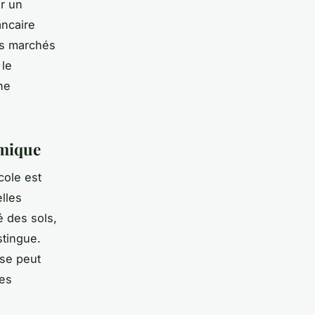
er un
ancaire
des marchés
 le
ne
omique
cole est
elles
é des sols,
stingue.
se peut
res