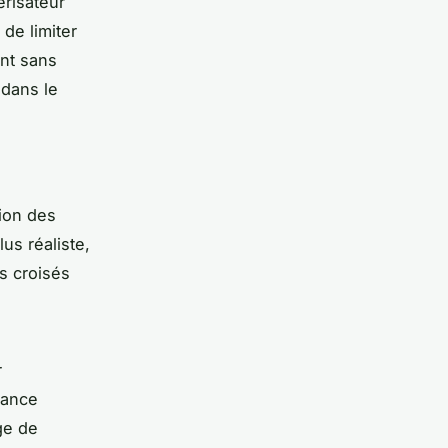
risateur
 de limiter
ent sans
 dans le
tion des
us réaliste,
s croisés
r
rance
ge de