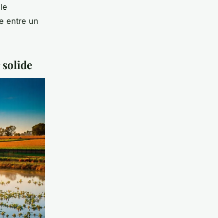
le
ce entre un
 solide