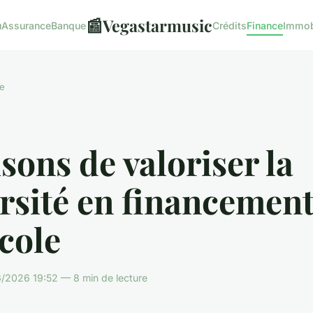
📰
Vegastarmusic
u
Assurance
Banque
Crédits
Finance
Immob
e
isons de valoriser la
rsité en financemen
cole
/2026 19:52 — 8 min de lecture