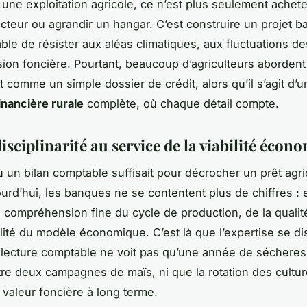
une exploitation agricole, ce n’est plus seulement achet
cteur ou agrandir un hangar. C’est construire un projet b
able de résister aux aléas climatiques, aux fluctuations 
ssion foncière. Pourtant, beaucoup d’agriculteurs abordent
 comme un simple dossier de crédit, alors qu’il s’agit d’u
inancière rurale
complète, où chaque détail compte.
isciplinarité au service de la viabilité écon
 un bilan comptable suffisait pour décrocher un prêt agri
ourd’hui, les banques ne se contentent plus de chiffres : 
 compréhension fine du cycle de production, de la qualit
ilité du modèle économique. C’est là que l’expertise se di
lecture comptable ne voit pas qu’une année de sécheres
e deux campagnes de maïs, ni que la rotation des cultu
 valeur foncière à long terme.