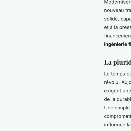
Moderniser 
nouveau tra
solide, cap
et à la pre
financement
ingénierie f
La plurid
Le temps où
révolu. Auj
exigent une
de la durab
Une simple 
compromettr
influence la