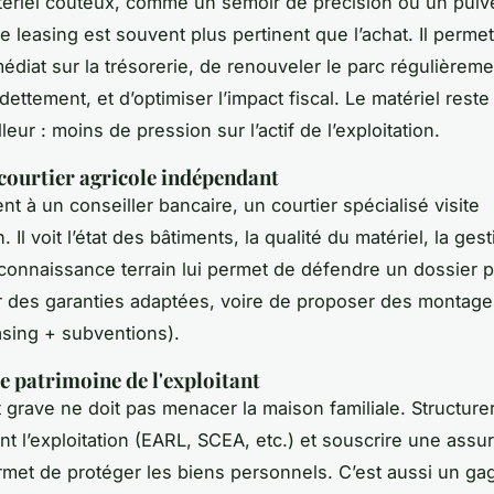
ériel coûteux, comme un semoir de précision ou un pulvé
 leasing est souvent plus pertinent que l’achat. Il permet
médiat sur la trésorerie, de renouveler le parc régulièrem
ndettement, et d’optimiser l’impact fiscal. Le matériel reste
lleur : moins de pression sur l’actif de l’exploitation.
 courtier agricole indépendant
t à un conseiller bancaire, un courtier spécialisé visite
on. Il voit l’état des bâtiments, la qualité du matériel, la ges
 connaissance terrain lui permet de défendre un dossier pl
 des garanties adaptées, voire de proposer des montage
easing + subventions).
le patrimoine de l'exploitant
 grave ne doit pas menacer la maison familiale. Structure
nt l’exploitation (EARL, SCEA, etc.) et souscrire une assu
met de protéger les biens personnels. C’est aussi un ga