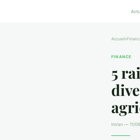
Act
Accueil
›
Financ
FINANCE
5 ra
dive
agri
Imran — 11/06