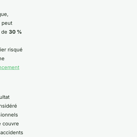
que,
n peut
e de
30 %
ier risqué
ne
ancement
ltat
nsidéré
sionnels
e couvre
 accidents