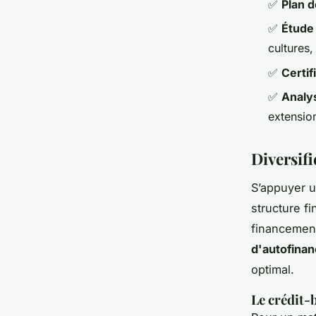
✅
Plan d
✅
Étude 
cultures
✅
Certif
✅
Analy
extensio
Diversifi
S’appuyer u
structure fi
financement
d'autofina
optimal.
Le crédit-b