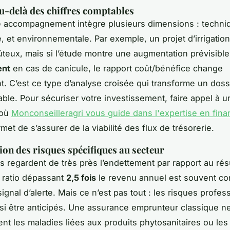
u-delà des chiffres comptables
e accompagnement intègre plusieurs dimensions : techni
e, et environnementale. Par exemple, un projet d’irrigatio
teux, mais si l’étude montre une augmentation prévisibl
ent
en cas de canicule, le rapport coût/bénéfice change
t. C’est ce type d’analyse croisée qui transforme un doss
iable. Pour sécuriser votre investissement, faire appel à u
 où
Monconseilleragri vous guide dans l'expertise en fin
met de s’assurer de la viabilité des flux de trésorerie.
tion des risques spécifiques au secteur
 regardent de très près l’endettement par rapport au résu
 ratio dépassant
2,5 fois
le revenu annuel est souvent co
gnal d’alerte. Mais ce n’est pas tout : les risques profes
si être anticipés. Une assurance emprunteur classique n
nt les maladies liées aux produits phytosanitaires ou les